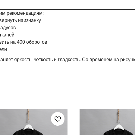
им рекомендациям:
вернуть наизнанку
радусов
тканей
ить на 400 оборотов
ели
аняет яркость, чёткость и гладкость. Со временем на рисун