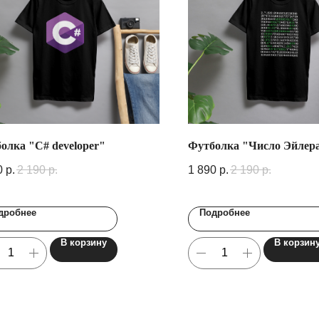
олка "C# developer"
Футболка "Число Эйлер
0
р.
2 190
р.
1 890
р.
2 190
р.
дробнее
Подробнее
В корзину
В корзин