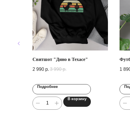
Свитшот "Дино в Техасе"
Футб
2 990
р.
3 990
р.
1 89
Подробнее
По
В корзину