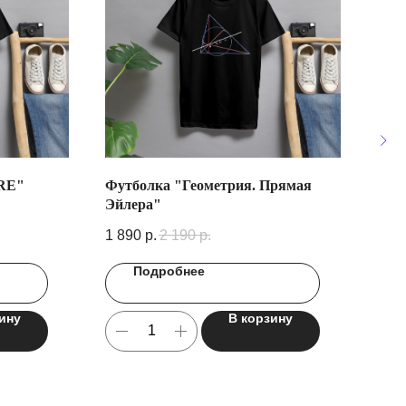
RE"
Футболка "Геометрия. Прямая
Фут
Эйлера"
1 89
1 890
р.
2 190
р.
Подробнее
ину
В корзину