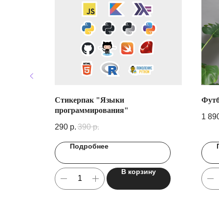
ь"
Стикерпак "Языки
Футб
программирования"
1 89
290
р.
390
р.
Подробнее
ину
В корзину