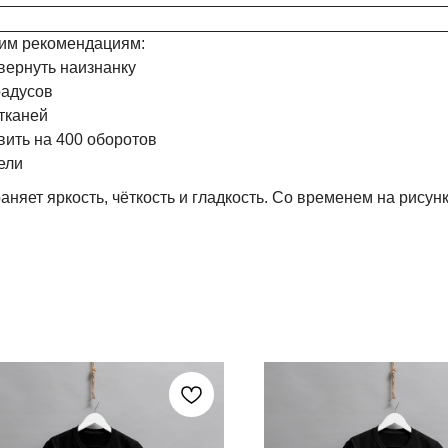
им рекомендациям:
вернуть наизнанку
радусов
тканей
ить на 400 оборотов
ели
аняет яркость, чёткость и гладкость. Со временем на рисун