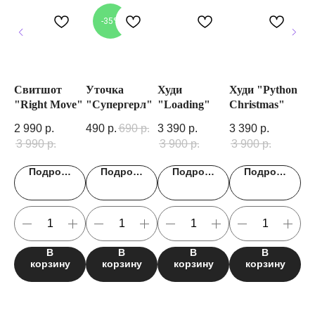
-35%
Свитшот
Уточка
Худи
Худи "Python
Ст
"Right Move"
"Супергерл"
"Loading"
Christmas"
"П
т"
2 990
р.
490
р.
690
р.
3 390
р.
3 390
р.
29
3 990
р.
3 900
р.
3 900
р.
Подробнее
Подробнее
Подробнее
Подробнее
В
В
В
В
корзину
корзину
корзину
корзину