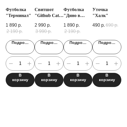
Футболка
Свитшот
Футболка
Уточка
Фу
"Терминал"
"Github Cat
"Дино в
"Халк"
"Г
minimal"
Техасе"
Ок
1 890
р.
2 990
р.
1 890
р.
490
р.
690
р.
1 
Ла
2 190
р.
3 990
р.
2 190
р.
2 
Подробнее
Подробнее
Подробнее
Подробнее
В
В
В
В
корзину
корзину
корзину
корзину