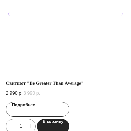
Свитшот "Be Greater Than Average"
Фу
2 990
р.
3 990
р.
1 
Подробнее
В корзину