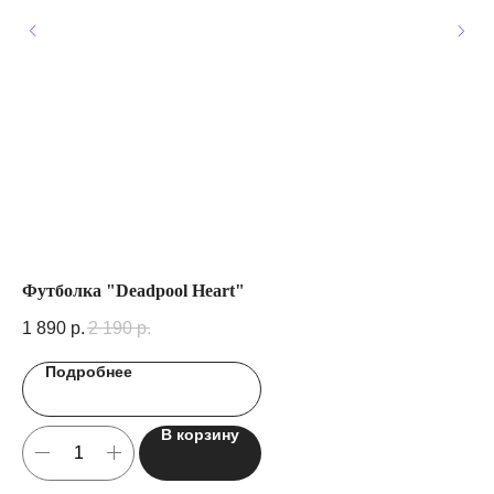
Футболка "Deadpool Heart"
Фу
1 890
р.
2 190
р.
1 
Подробнее
В корзину