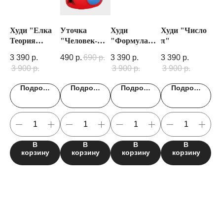
Худи "Елка
Уточка
Худи
Худи "Число
Фу
Теория
"Человек-
"Формула
π"
"D
графов"
паук"
Эйлера"
3 390
р.
490
р.
690
р.
3 390
р.
3 390
р.
1 
3 900
р.
3 900
р.
3 900
р.
2 
Подробнее
Подробнее
Подробнее
Подробнее
В
В
В
В
корзину
корзину
корзину
корзину