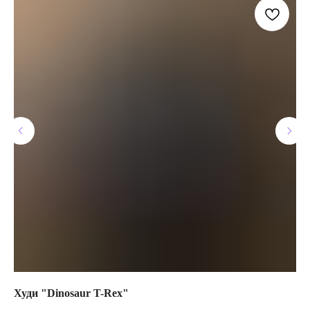
Худи "Dinosaur T-Rex"
Бр