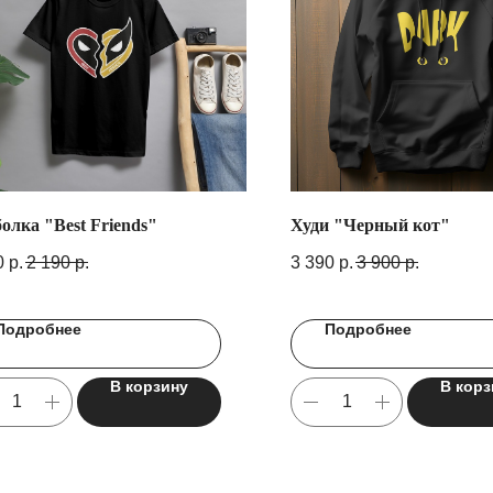
олка "Best Friends"
Худи "Черный кот"
0
р.
2 190
р.
3 390
р.
3 900
р.
Подробнее
Подробнее
В корзину
В корз