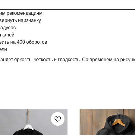
им рекомендациям:
вернуть наизнанку
радусов
тканей
ить на 400 оборотов
ели
аняет яркость, чёткость и гладкость. Со временем на рисун