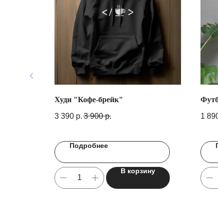
плачу"
Худи "Кофе-брейк"
Футб
3 390
р.
3 900
р.
1 89
Подробнее
ину
В корзину