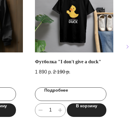
Футболка "I don't give a duck"
Худ
1 890
р.
2 190
р.
3 39
Подробнее
ину
В корзину