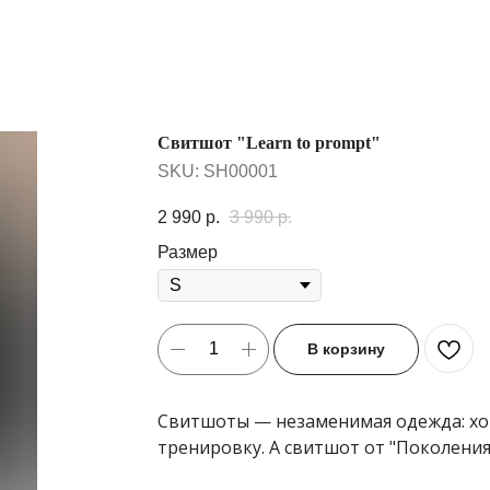
Свитшот "Learn to prompt"
SKU:
SH00001
2 990
р.
3 990
р.
Размер
В корзину
Свитшоты — незаменимая одежда: хоть
тренировку. А свитшот от "Поколения