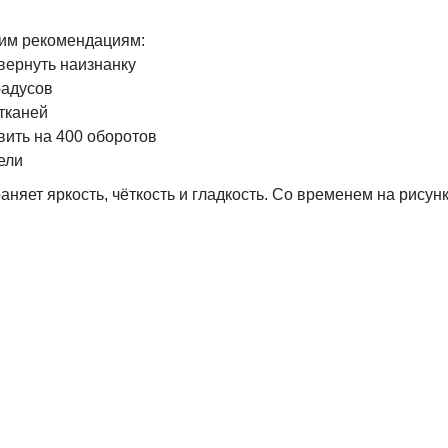
им рекомендациям:
вернуть наизнанку
радусов
тканей
ить на 400 оборотов
ели
аняет яркость, чёткость и гладкость. Со временем на рисун