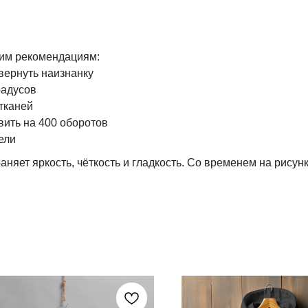
им рекомендациям:
вернуть наизнанку
радусов
тканей
ить на 400 оборотов
ели
аняет яркость, чёткость и гладкость. Со временем на рисун