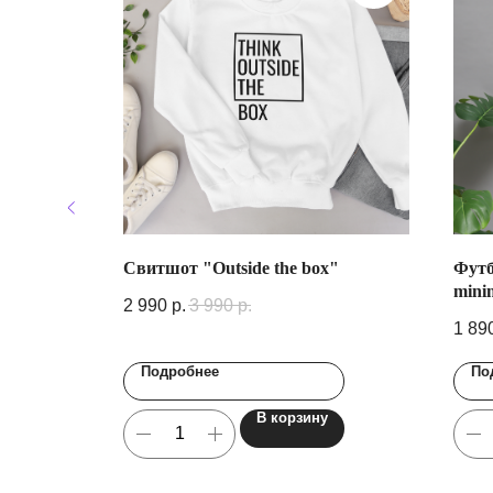
Свитшот "Outside the box"
Футб
mini
2 990
р.
3 990
р.
1 89
Подробнее
По
В корзину