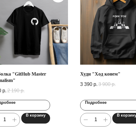
олка "GitHub Master
Худи "Ход конем"
malism"
3 390
р.
3 900
р.
0
р.
2 190
р.
дробнее
Подробнее
В корзину
В корзин